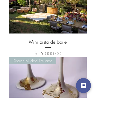
Mini pista de baile
Precio
$15,000.00
Disponibilidad limitada
Vasos Pintados a Mano (Par)
Precio
$600.00